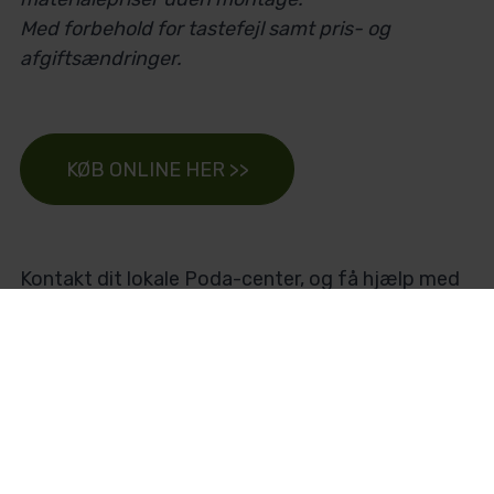
Med forbehold for
tastefejl samt pris- og
afgiftsændringer.
KØB ONLINE HER >>
Kontakt dit lokale Poda-center, og få hjælp med
pris, projektplan, montage mm. Du finder os over
hele landet.
FIND DIT PODA-CENTER HER
Lad Poda stå for dine
hegnsprojekter
Poda-centrene råder over en specialiseret
maskinpark og veluddannet fagpersonale. Som