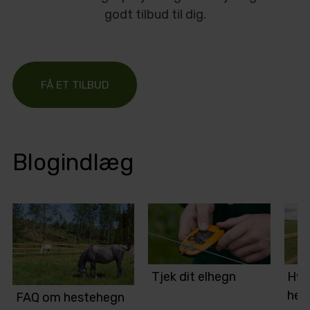
godt tilbud til dig.
FÅ ET TILBUD
Blogindlæg
Tjek dit elhegn
Hvil
hes
FAQ om hestehegn