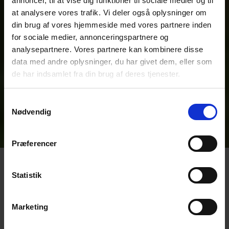
annoncer, til at vise dig funktioner til sociale medier og til
at analysere vores trafik. Vi deler også oplysninger om
din brug af vores hjemmeside med vores partnere inden
for sociale medier, annonceringspartnere og
analysepartnere. Vores partnere kan kombinere disse
data med andre oplysninger, du har givet dem, eller som
de har indsamlet fra din brug af deres tjenester.
Samtykkevalg
Nødvendig
Præferencer
Statistik
Anbefalede
produktkategorier
Marketing