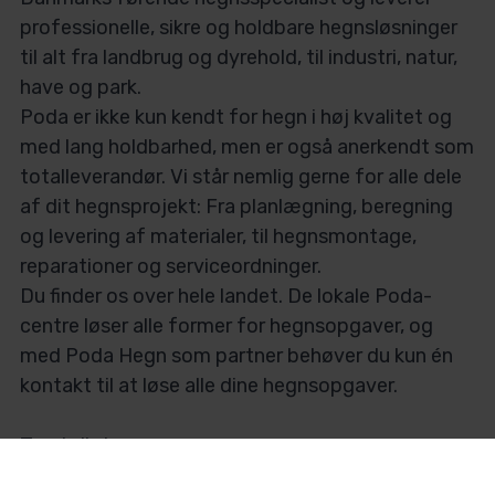
professionelle, sikre og holdbare hegnsløsninger
til alt fra landbrug og dyrehold, til industri, natur,
have og park.
Poda er ikke kun kendt for hegn i høj kvalitet og
med lang holdbarhed, men er også anerkendt som
totalleverandør. Vi står nemlig gerne for alle dele
af dit hegnsprojekt: Fra planlægning, beregning
og levering af materialer, til hegnsmontage,
reparationer og serviceordninger.
Du finder os over hele landet. De lokale Poda-
centre løser alle former for hegnsopgaver, og
med Poda Hegn som partner behøver du kun én
kontakt til at løse alle dine hegnsopgaver.
Trustpilot